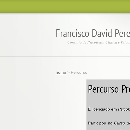
Francisco David Pere
Consulta de Psicologia Clínica e Psico
home
>
Percurso
Percurso Pr
É licenciado em
Psicol
Participou no
Curso de