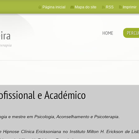
Página inicial
Mapa do site
RSS
Imprimir
ira
HOME
PERCU
terapia
ofissional e Académico
ogia
e mestre em
Psicologia, Aconselhamento e Psicoterapia
.
 Hipnose Clínica Ericksoniana
no
Instituto Milton H. Erickson de Lis